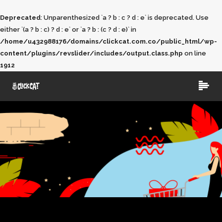
Deprecated
: Unparenthesized `a ? b : c ? d : e` is deprecated. Use
either `(a ? b : c) ? d : e` or `a ? b : (c ? d : e)` in
/home/u432988176/domains/clickcat.com.co/public_html/wp-
content/plugins/revslider/includes/output.class.php
on line
1912